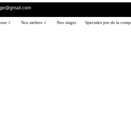
age@gmail.com
nous
Nos ateliers
Nos stages
Spectales pro de la com