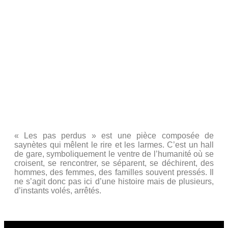
Avec Alexandra, Aurélie, Catherine, Dominique,
Larissa, Joëlle, Josette, Julien, Marie-Estelle, Marion et
Sylvain.
Représenté au Centre culturel Le CARRE – 3bis, rue
d’Orléans 92210 St-Cloud.
« Les pas perdus » est une pièce composée de
saynètes qui mêlent le rire et les larmes. C’est un hall
de gare, symboliquement le ventre de l’humanité où se
croisent, se rencontrer, se séparent, se déchirent, des
hommes, des femmes, des familles souvent pressés. Il
ne s’agit donc pas ici d’une histoire mais de plusieurs,
d’instants volés, arrêtés.