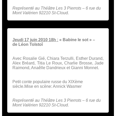
Représenté au Théâtre Les 3 Pierrots – 6 rue du
Mont Valérien 92210 St-Cloud.
Jeudi 17 juin 2010 18h :
« Babine le sot » –
de Léon Tolstoî
Avec Rosalie Gié, Chiara Terzulli, Esther Durand,
Alex Bréard, Titia Le Roux, Charlie Brosse, Jade
Raimond, Anaêlle Dandrieux et Gianni Monnet.
Petit conte populaire russe du XIXème
siècle.Mise en scène: Annick Wasmer
Représenté au Théâtre Les 3 Pierrots – 6 rue du
Mont Valérien 92210 St-Cloud.