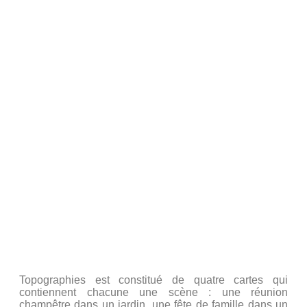
Hadrien Varenne et Marian
Représenté à l’école des Coteaux – 45 Av Bernard
Palissy – 92210 Saint-Cloud (Tramway T2 « Coteaux »
– 10mn de la Défense)
Mise en scène : Xavier-Valéry Gauthier
Dimanche 29 mars 2009 :
« Topographies » – de
Noëlle Renaude
Dans le cadre de la 14ème édition du Festival
Amateur de Suresnes.
Mise en scène : Jean-Paul Sermadiras
Topographies est constitué de quatre cartes qui
contiennent chacune une scène : une réunion
champêtre dans un jardin, une fête de famille dans un