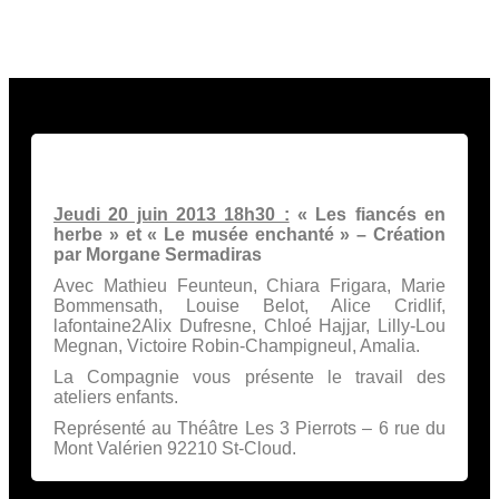
Valérien 92210 St-Cloud.
Jeudi 20 juin 2013 18h30 :
« Les fiancés en
herbe » et « Le musée enchanté » – Création
par Morgane Sermadiras
Avec Mathieu Feunteun, Chiara Frigara, Marie
Bommensath, Louise Belot, Alice Cridlif,
lafontaine2Alix Dufresne, Chloé Hajjar, Lilly-Lou
Megnan, Victoire Robin-Champigneul, Amalia.
La Compagnie vous présente le travail des
ateliers enfants.
Représenté au Théâtre Les 3 Pierrots – 6 rue du
Mont Valérien 92210 St-Cloud.