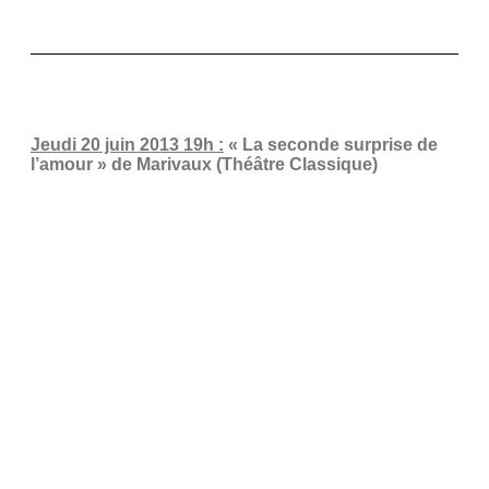
Représenté au Théâtre Les 3 Pierrots – 6 rue du Mont
Valérien 92210 St-Cloud.
Jeudi 20 juin 2013 19h :
« La seconde surprise de
l’amour » de Marivaux (Théâtre Classique)
Avec Roxanne Malandrain, Clémence Foussard,
Maylis Hibache, Mélanie Dimanche, Vincent De La
Croix Vaubois, Anna Béchet, Esteban Sanchez,
Camille Baudelin, Baptiste Mérienne, Ilyes Elfaquir,
Cosme Baudesson.
Mise en scène par Jean Morice Du Lérain et Jean-Paul
Sermadiras.
Représenté au Théâtre Les 3 Pierrots – 6 rue du Mont