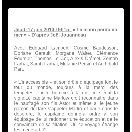
Jeudi 17 juin 2010 19h15 :
« Le marin perdu en
mer » – D’après Joêl Jouanneau
Avec Edouard Lambert, Cosme Baudesson,
Doriane Gérault, Morgane Walter, Clémence
Fournier, Thomas Le Cor, Alexis Crémet, Zeinab
Farhat, Sarah Farhat, Mélanie Persin et Archibald
Part.
« L’inaccessible » et son drôle d’équipage font le
tour du monde, toujours à la merci des
tempêtes… »Un homme à la mer », s’écrit la
vigie.Le capitaine Marlow croit reconnaître dans
le naufragé son fils Astor et même si le jeune
garçon déclare s’appeler Martin et parle dans le
désordre, le capitaine donnera ordre à son
équipage de lui redonner une éducation et de le
convaincre de sa filiation. Où ce voyage étrange
les mènera-t-il?