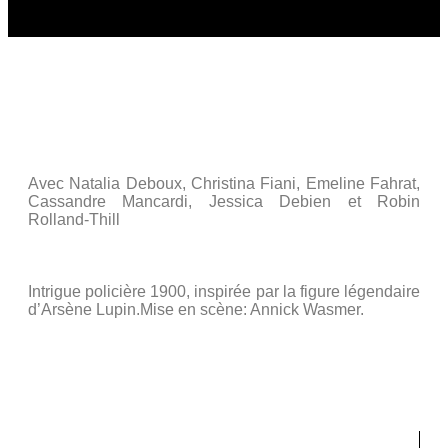
Jeudi 17 juin 2010 18h :
« Il y avait foule au manoir »
– de Jean Tardieu
Avec Natalia Deboux, Christina Fiani, Emeline Fahrat,
Cassandre Mancardi, Jessica Debien et Robin
Rolland-Thill
Intrigue policière 1900, inspirée par la figure légendaire
d’Arsène Lupin.Mise en scène: Annick Wasmer.
Représenté au Théâtre Les 3 Pierrots – 6 rue du Mont
Valérien 92210 St-Cloud.