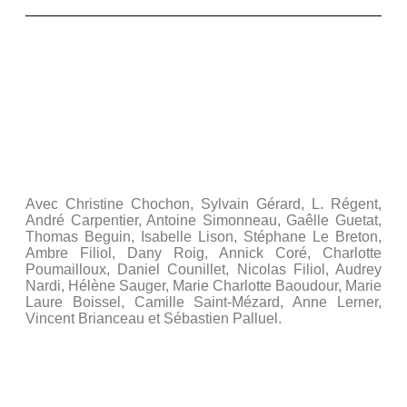
Jeudi 17 juin 2010 21h :
« Travaux d’ateliers »-
Compagnie du Pas Sage
Avec Alexandra, Aurélie, Catherine, Dominique,
Larissa, Joëlle, Josette, Julien, Marie-Estelle, Marion et
Sylvain.
Avec Christine Chochon, Sylvain Gérard, L. Régent,
André Carpentier, Antoine Simonneau, Gaêlle Guetat,
Thomas Beguin, Isabelle Lison, Stéphane Le Breton,
Ambre Filiol, Dany Roig, Annick Coré, Charlotte
Poumailloux, Daniel Counillet, Nicolas Filiol, Audrey
Nardi, Hélène Sauger, Marie Charlotte Baoudour, Marie
Laure Boissel, Camille Saint-Mézard, Anne Lerner,
Vincent Brianceau et Sébastien Palluel.
Mise en scène de Jean-Paul Sermadiras