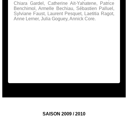
Chiara Gardel, Catherine Ait-Yahatene, Patrice
Benchimol, Armelle Bechiau, Sébastien Palluel,
Sylviane Faust, Laurent Pesquet, Laetitia Ragot,
Anne Lerner, Julia Goguey, Annick Core.
– « Hamlet », Shakespeare.- « Je sais que tu es
dans la salle’ », Guitry.- « La paix chez soi »,
Courteline.- « Ultime bataille », Ribes.- « Gros
chagrin », Courteline.- « Juste la fin du monde »,
Lagarce.- « Le songe d’une nuit d’été »,
Shakespeare.- « La tempête », Shakespeare.
Représenté au Théâtre Les 3 Pierrots – 6 rue du
Mont Valérien 92210 St-Cloud.
SAISON 2009 / 2010