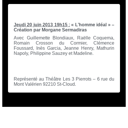
Jeudi 20 juin 2013 19h15 :
« L’homme idéal » –
Création par Morgane Sermadiras
Avec Guillemette Blondiaux, Raëlle Coquema,
Romain Crosson du Cormier, Clémence
Foussard, Inès Garcia, Jeanne Henry, Mathurin
Napoly, Philippine Sauzey et Madeline.
La Compagnie vous présente le travail des
ateliers enfants.
Représenté au Théâtre Les 3 Pierrots – 6 rue du
Mont Valérien 92210 St-Cloud.