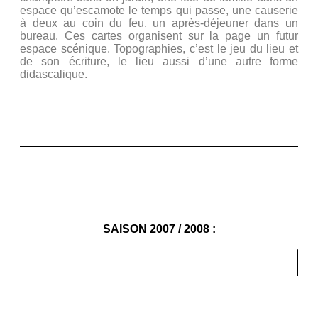
espace qu’escamote le temps qui passe, une causerie
à deux au coin du feu, un après-déjeuner dans un
bureau. Ces cartes organisent sur la page un futur
espace scénique. Topographies, c’est le jeu du lieu et
de son écriture, le lieu aussi d’une autre forme
didascalique.
Représenté à la Salle des Fêtes de Suresnes, Cour
d’honneur de la Mairie, 2 rue Carnot.
SAISON 2007 / 2008 :
Mercredi 24 septembre 2008 :
« Paroles
d’aujourd’hui » – de Xavier DURRINGER, Hanokh