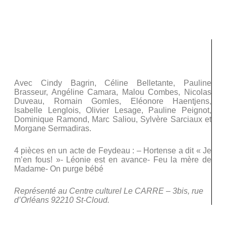
Représenté au Théâtre Les 3 Pierrots – 6 rue du Mont
Valérien 92210 St-Cloud.
Vendredi 18 juin 2010 20h30 :
« Du côté de chez
Feydeau » – Georges Feydeau
Avec Cindy Bagrin, Céline Belletante, Pauline
Brasseur, Angéline Camara, Malou Combes, Nicolas
Duveau, Romain Gomles, Eléonore Haentjens,
Isabelle Lenglois, Olivier Lesage, Pauline Peignot,
Dominique Ramond, Marc Saliou, Sylvère Sarciaux et
Morgane Sermadiras.
4 pièces en un acte de Feydeau : – Hortense a dit « Je
m’en fous! »- Léonie est en avance- Feu la mère de
Madame- On purge bébé
Représenté au Centre culturel Le CARRE – 3bis, rue
d’Orléans 92210 St-Cloud.