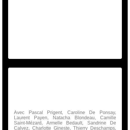
Fey est né le 4 juin 1882 à Münich. Il était ce
qu’on appelle un cabaretiste. A la fois auteur,
comédien, réalisateur et producteur de cinéma
allemand, il est un maître du théâtre burlesque. Il
a inspiré Buster Keaton, Charlie Chaplin, Harold
Lloyd, Lauren.
Représenté au Centre culturel Le CARRE – 3bis,
rue d’Orléans 92210 St-Cloud.
Jeudi 9 juin 2011 21h :
« Tout un monde pour
rien » – travaux d’ateliers 2011
Avec Pascal Prigent, Caroline De Ponsay,
Laurent Payen, Natacha Blondeau, Camille
Saint-Mézard, Armelle Bedault, Sandrine De
Calvez, Charlotte Gineste, Thierry Deschamps,