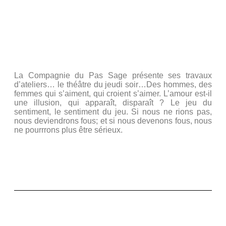
d’après Xavier DURRINGER, Hanoch LEVIN, Jean-
Louis BAUER, Karin SERRES, Caroline VIGNAL
Mise en scène : Xavier-Valéry Gauthier et Jean-Paul
Sermadiras
La Compagnie du Pas Sage présente ses travaux
d’ateliers… le théâtre du jeudi soir…Des hommes, des
femmes qui s’aiment, qui croient s’aimer. L’amour est-il
une illusion, qui apparaît, disparaît ? Le jeu du
sentiment, le sentiment du jeu. Si nous ne rions pas,
nous deviendrons fous; et si nous devenons fous, nous
ne pourrrons plus être sérieux.
Représenté à l’école des Coteaux – 45 Av Bernard
Palissy – 92210 Saint-Cloud (Tramway T2 « Coteaux »
– 10mn de la Défense)