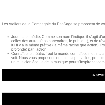
Les Ateliers de la Compagnie du PasSage se proposent de vous i
Jouer la comédie. Comme son nom l’indique il s’agit d’un 
celles des autres (nos partenaires, le public…), et de rév
lui il y a le même préfixe (la même racine que action). Po
profonde) par l’action.
Connaître le théâtre. Tout le monde connaît ce mot, mais 
voit. Nous vous proposons donc des spectacles, producti
un musicien écoute de la musique pour s’inspirer et comp
EN SAVOI