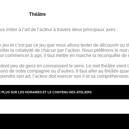
Théâtre
nitier à l’art de l’acteur à travers deux principaux axes :
jeu et c’est par ce jeu que nous allons tenter de découvrir ou d
eiller la créativité de chacun par l’action. Nous préférons le mo
ur commencer à agir, il faut mettre en marche la reconquête de no
dont peu de gens en connaissent le sens. Le mot théâtre vient du
ons de notre compagnie ou d’autres. Il faut aller au théâtre qu
rendre son art, l’acteur doit exercer son il et sa compréhension
R PLUS SUR LES HORAIRES ET LE CONTENU DES ATELIERS