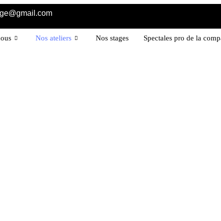
age@gmail.com
nous
Nos ateliers
Nos stages
Spectales pro de la com
Présentation des ateliers du Passage