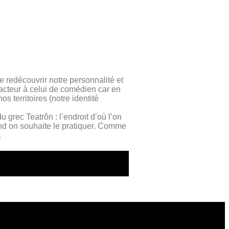
e redécouvrir notre personnalité et
t acteur à celui de comédien car en
s territoires (notre identité
 grec Teatrôn : l’endroit d’où l’on
and on souhaite le pratiquer. Comme
.