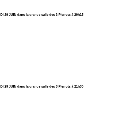
DI 29 JUIN dans la grande salle des 3 Pierrots à 20h15
» Antigone «
es adultes de l’atelier du lundi de 21h à 23h
nouilh, mis en scène par Géraud Andrieux
DI 29 JUIN dans la grande salle des 3 Pierrots à 21h30
» Contrastes «
es adultes de l’atelier du mardi de 20h à 22h