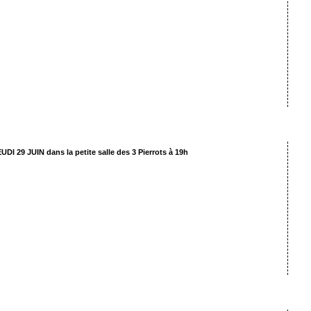
» Le Grazaouipouniak «
les enfants de l’atelier du mardi 18h à 19h
ar Thibault Gouzarch d’après les idées des enfants
UDI 29 JUIN dans la petite salle des 3 Pierrots à 19h
» Avis de Passage «
les préados de l’atelier du mardi 19h à 20h
ar Thibault Gouzarch d’après les idées des enfants