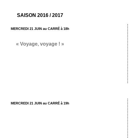
SAISON 2016 / 2017
MERCREDI 21 JUIN au CARRÉ à 18h
« Voyage, voyage ! »
s enfants de l’atelier du samedi de 12h à 13h
mis en scène par Mélody Doxin
MERCREDI 21 JUIN au CARRÉ à 19h
« L’œuf de dinosaure »
 enfants de l’atelier du mercredi de 14h à 15h