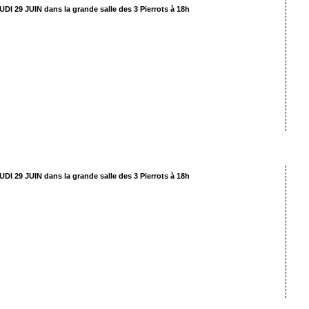
UDI 29 JUIN dans la grande salle des 3 Pierrots à 18h
» Malheur à Poudelarde «
éados de l’atelier du mercredi de 16h15 à 17h15
ène par Clara Ann Marchetti d’après les idées des enfants
UDI 29 JUIN dans la grande salle des 3 Pierrots à 18h
» Peines d’amour perdues «
olescents de l’atelier du mercredi de 17h30 à 19h
speare, mis en scène par Clara Ann Marchetti