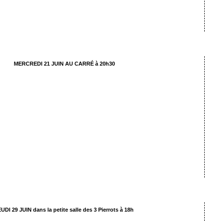
ène par Clara Ann Marchetti d’après les idées des enfants
MERCREDI 21 JUIN AU CARRÉ à 20h30
« Un sketch avec des frites »
es adultes de l’atelier du jeudi de 20h à 22h
rd, Ionesco, Raynaud, Ribes, Tardiez, Thierry, Gourio
is en scène par Xavier-Valéry Gauthier
UDI 29 JUIN dans la petite salle des 3 Pierrots à 18h