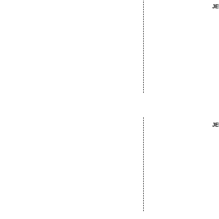
JE
avec les pr
écrit et mis en sc
JE
avec les ad
De Shake