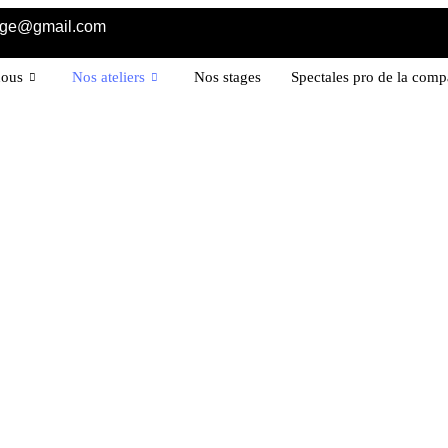
age@gmail.com
nous
Nos ateliers
Nos stages
Spectales pro de la com
SAISON 2016 / 2017